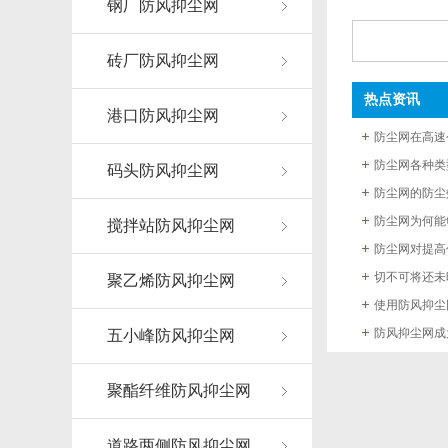
钢厂防风抑尘网
砖厂防风抑尘网
热点资讯
港口防风抑尘网
防尘网在高速
防尘网各种类
码头防风抑尘网
防尘网的防尘
防尘网为何能
搅拌站防风抑尘网
防尘网对提高
切不可将还未
聚乙烯防风抑尘网
使用防风抑尘
防风抑尘网成
五小峰防风抑尘网
聚酯纤维防风抑尘网
道路两侧防风抑尘网