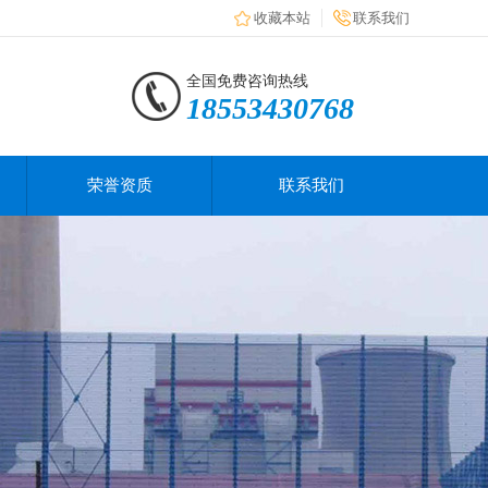
收藏本站
联系我们
全国免费咨询热线
18553430768
荣誉资质
联系我们