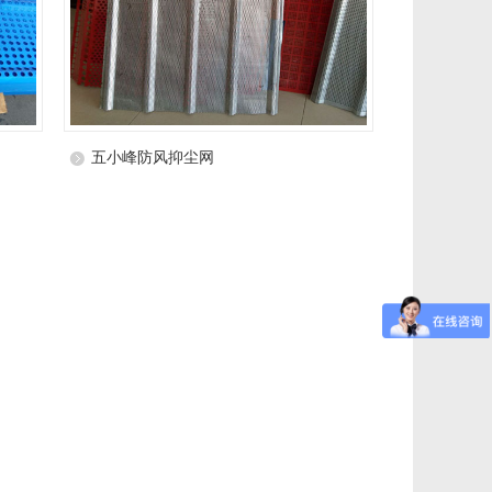
五小峰防风抑尘网