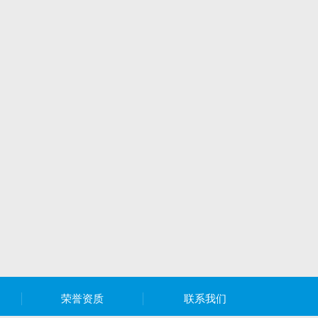
荣誉资质
联系我们