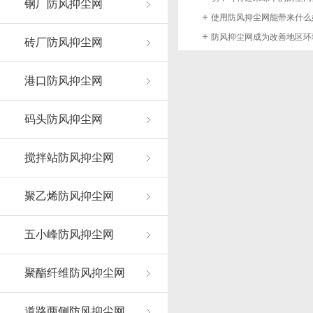
钢厂防风抑尘网
使用防风抑尘网能带来什么
防风抑尘网成为改善地区环
砖厂防风抑尘网
港口防风抑尘网
码头防风抑尘网
搅拌站防风抑尘网
聚乙烯防风抑尘网
五小峰防风抑尘网
聚酯纤维防风抑尘网
道路两侧防风抑尘网