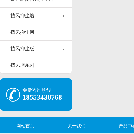
挡风抑尘墙
挡风抑尘网
挡风抑尘板
挡风墙系列
免费咨询热线
18553430768
网站首页
关于我们
产品中