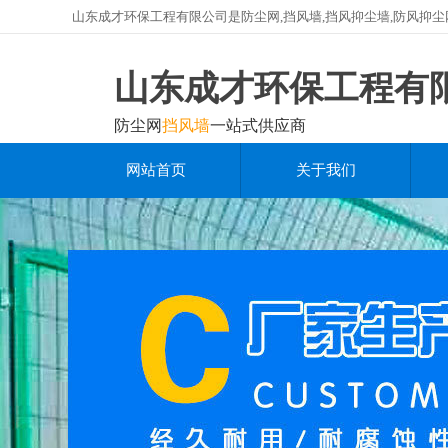
山东成才环保工程有限公司是防尘网,挡风墙,挡风抑尘墙,防风抑
山东成才环保工程有
防尘网
挡风墙
一站式供应商
网站首页
关于我们