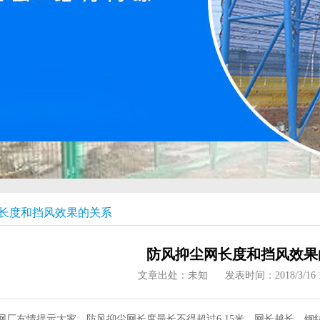
长度和挡风效果的关系
防风抑尘网长度和挡风效果
文章出处：未知
发表时间：2018/3/16 1
厂友情提示大家，防风抑尘网长度最长不得超过6.15米，网长越长，钢结