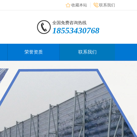
收藏本站
联系我们
全国免费咨询热线
18553430768
荣誉资质
联系我们